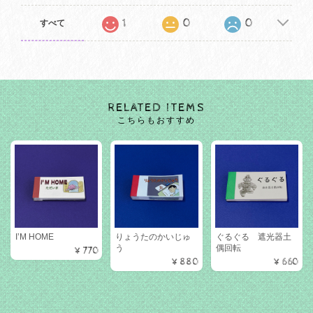
1
0
0
すべて
RELATED ITEMS
こちらもおすすめ
I’M HOME
りょうたのかいじゅ
ぐるぐる 遮光器土
う
偶回転
¥770
¥880
¥660