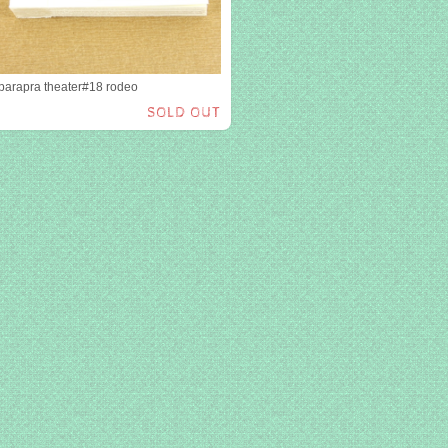
parapra theater#18 rodeo
SOLD OUT