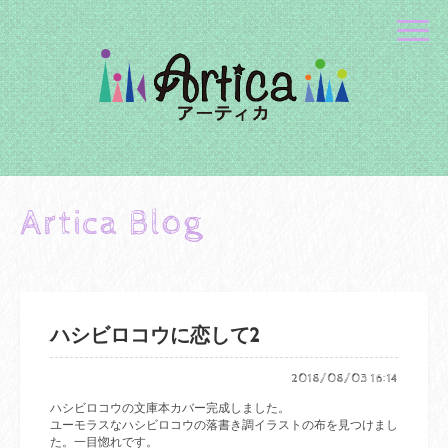
Artica Blog
ハシビロコウに恋して2
2018/08/03 16:14
ハシビロコウの文庫本カバー完成しました。
ユーモラスなハシビロコウの落書き調イラストの布を見つけまし
た。一目惚れです。